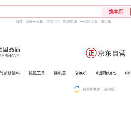
口罩
清仓一元抢
清洁用品
电线电缆
一次性手套
搬运车
气辅材辅料
线缆工具
继电器
交换机
电源和UPS
电
努力加载中，请稍后...